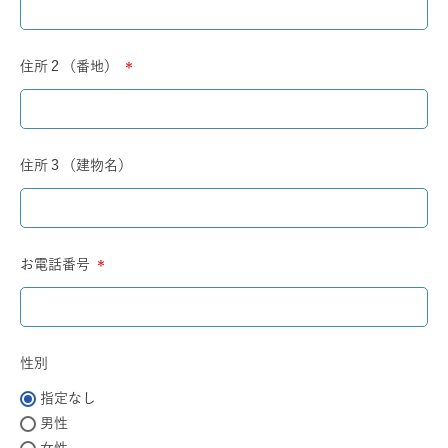
須)
住所２（番地）
(必
須)
住所３（建物名）
お電話番号
(必
須)
性別
指定なし
男性