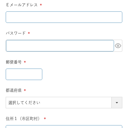
Ｅメールアドレス
(必
須)
パスワード
(必
須)
郵便番号
(必
須)
都道府県
(必
須)
住所１（市区町村）
(必