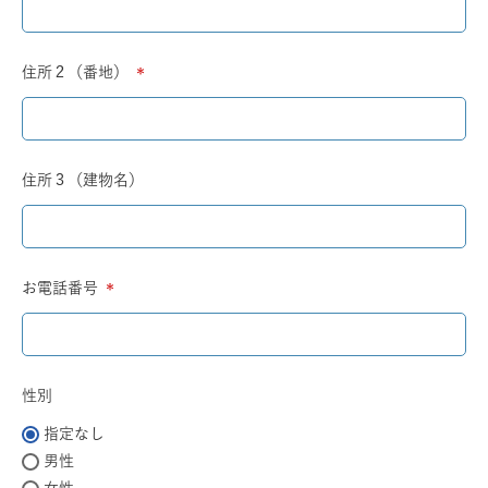
須)
住所２（番地）
(必
須)
住所３（建物名）
お電話番号
(必
須)
性別
指定なし
男性