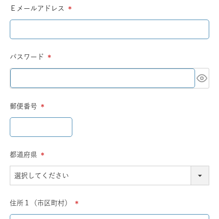
Ｅメールアドレス
(必
須)
パスワード
(必
須)
郵便番号
(必
須)
都道府県
(必
須)
住所１（市区町村）
(必