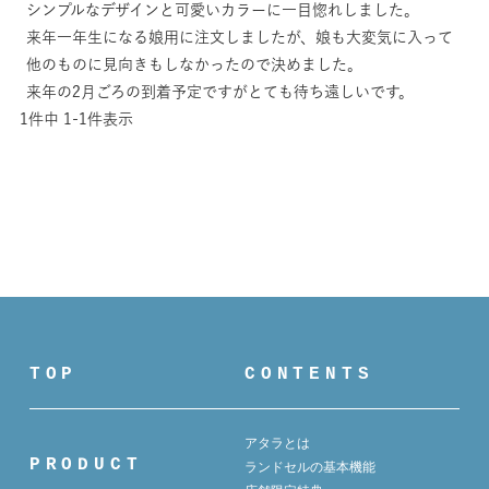
シンプルなデザインと可愛いカラーに一目惚れしました。

来年一年生になる娘用に注文しましたが、娘も大変気に入って
他のものに見向きもしなかったので決めました。

来年の2月ごろの到着予定ですがとても待ち遠しいです。
1
件中
1
-
1
件表示
TOP
CONTENTS
アタラとは
PRODUCT
ランドセルの基本機能