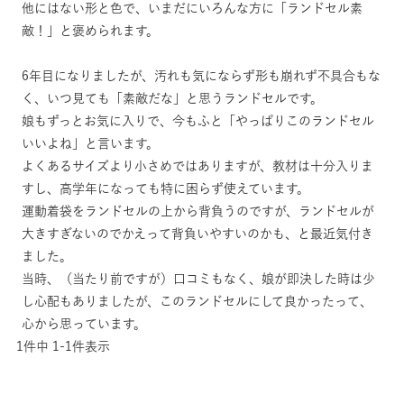
他にはない形と色で、いまだにいろんな方に「ランドセル素
敵！」と褒められます。

6年目になりましたが、汚れも気にならず形も崩れず不具合もな
く、いつ見ても「素敵だな」と思うランドセルです。

娘もずっとお気に入りで、今もふと「やっぱりこのランドセル
いいよね」と言います。

よくあるサイズより小さめではありますが、教材は十分入りま
すし、高学年になっても特に困らず使えています。

運動着袋をランドセルの上から背負うのですが、ランドセルが
大きすぎないのでかえって背負いやすいのかも、と最近気付き
ました。

当時、（当たり前ですが）口コミもなく、娘が即決した時は少
し心配もありましたが、このランドセルにして良かったって、
心から思っています。
1
件中
1
-
1
件表示