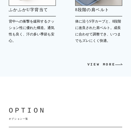
ふかふかU字背当て
8段階の肩ベルト
背中への衝撃を緩和するクッ
体に沿うS字カーブと、8段階
ション性に優れた構造。通気
に改良された肩ベルト。成長
性も良く、汗の多い季節も安
に合わせて調整でき、いつま
心。
でもズレにくく快適。
VIEW MORE
OPTION
オプション一覧