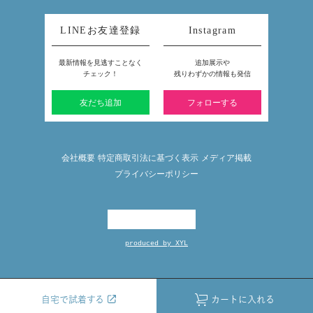
LINEお友達登録
Instagram
最新情報を見逃すことなく
追加展示や
チェック！
残りわずかの情報も発信
友だち追加
フォローする
会社概要
特定商取引法に基づく表示
メディア掲載
プライバシーポリシー
produced by XYL
自宅で試着する
自宅で試着する
カートに入れる
カートに入れる