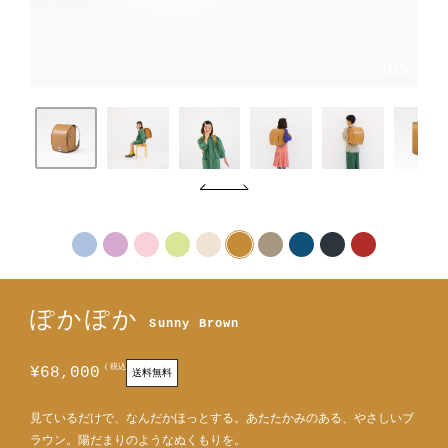
1
/
15
ぽかぽか
Sunny Brown
税込
¥
68,000
見ているだけで、なんだかほっとする。
あたたかみのある、やさしいブ
ラウン。
陽だまりのようなぬくもりを。