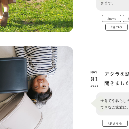
きます。
#news
#きのみ
MAY
アタラを
01
聞きまし
2023
子育てや暮らしの様
てきなご家族に
#あさそら