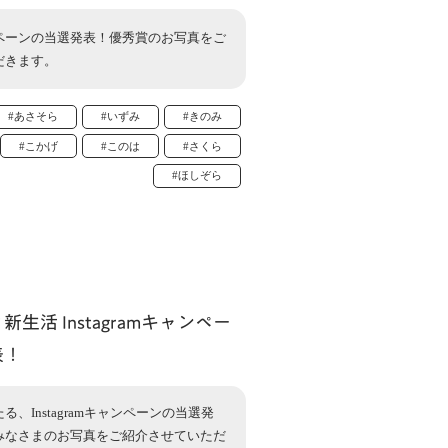
ペーンの当選発表！優秀賞のお写真をご
だきます。
#あさそら
#いずみ
#きのみ
#こかげ
#このは
#さくら
#ほしぞら
生活 Instagramキャンペー
表！
、Instagramキャンペーンの当選発
みなさまのお写真をご紹介させていただ