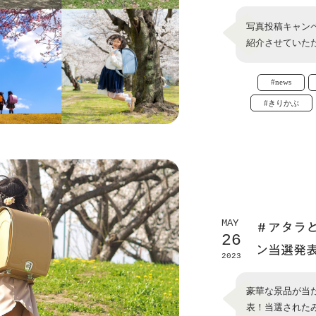
写真投稿キャン
紹介させていた
#news
#きりかぶ
MAY
＃アタラと新
26
ン当選発
2023
豪華な景品が当たる
表！当選された