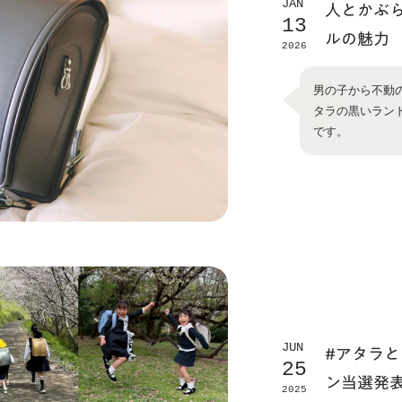
JAN
人とかぶ
13
ルの魅力
2026
男の子から不動
タラの黒いラン
です。
JUN
#アタラと
25
ン当選発
2025