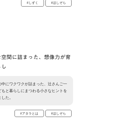
#しずく
#ほしぞら
な空間に詰まった、想像力が育
らし
の中にワクワクが詰まった、辻さんご一
どもと暮らしにまつわる小さなヒントを
ました。
#アタラとは
#ほしぞら