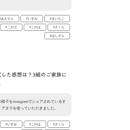
#あさそら
#いずみ
#きいちご
#こかげ
#このは
#さくら
#ほしぞら
試した感想は？3組のご家族に
た
子をinstagramでシェアされているす
、アタラを使っていただきました。
#いずみ
#このは
#さくら